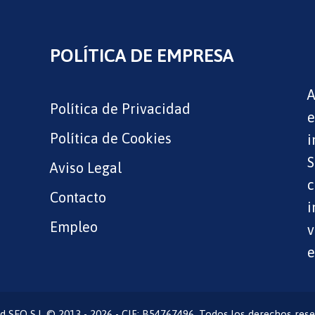
POLÍTICA DE EMPRESA
A
Política de Privacidad
e
Política de Cookies
i
S
Aviso Legal
c
Contacto
i
Empleo
v
e
d SEO S.L © 2013 - 2026 - CIF: B54767496. Todos los derechos rese